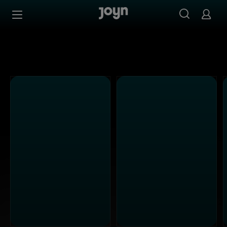
Joyn - Serien, Filme, Sport & Live TV jederzeit streamen
Zum Inhalt springen
Barrierefrei