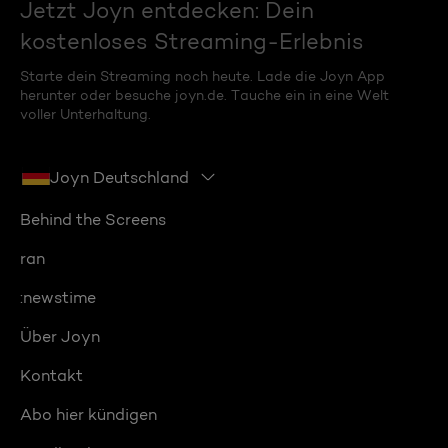
Jetzt Joyn entdecken: Dein
kostenloses Streaming-Erlebnis
Starte dein Streaming noch heute. Lade die Joyn App
herunter oder besuche joyn.de. Tauche ein in eine Welt
voller Unterhaltung.
Joyn Deutschland
Behind the Screens
ran
:newstime
Über Joyn
Kontakt
Abo hier kündigen