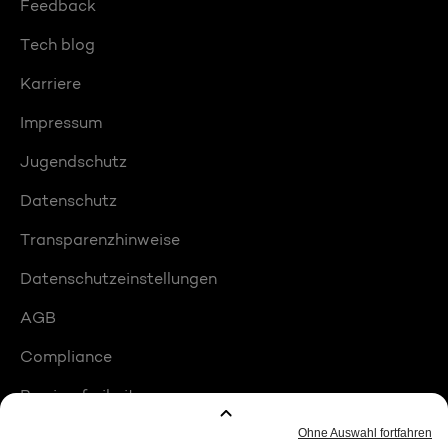
Feedback
Tech blog
Karriere
Impressum
Jugendschutz
Datenschutz
Transparenzhinweise
Datenschutzeinstellungen
AGB
Compliance
Barrierefreiheit
Produktplatzierungen