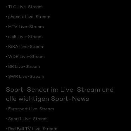
• TLC Live-Stream
• phoenix Live-Stream
• MTV Live-Stream
• nick Live-Stream
• KiKA Live-Stream
• WDR Live-Stream
• BR Live-Stream
• SWR Live-Stream
Sport-Sender im Live-Stream und
alle wichtigen Sport-News
• Eurosport Live-Stream
• Sport1 Live-Stream
• Red Bull TV Live-Stream