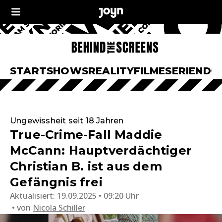
START
SHOWS
REALITY
FILME
SERIEN
DO
Ungewissheit seit 18 Jahren
True-Crime-Fall Maddie
McCann: Hauptverdächtiger
Christian B. ist aus dem
Gefängnis frei
Aktualisiert:
19.09.2025 • 09:20 Uhr
von
Nicola Schiller