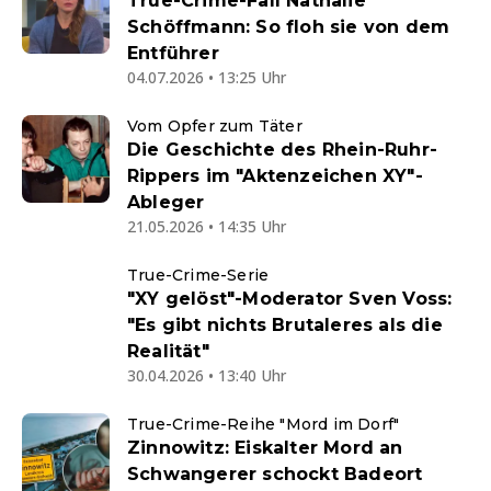
True-Crime-Fall Nathalie
Schöffmann: So floh sie von dem
Entführer
04.07.2026 • 13:25 Uhr
Vom Opfer zum Täter
Die Geschichte des Rhein-Ruhr-
Rippers im "Aktenzeichen XY"-
Ableger
21.05.2026 • 14:35 Uhr
True-Crime-Serie
"XY gelöst"-Moderator Sven Voss:
"Es gibt nichts Brutaleres als die
Realität"
30.04.2026 • 13:40 Uhr
True-Crime-Reihe "Mord im Dorf"
Zinnowitz: Eiskalter Mord an
Schwangerer schockt Badeort