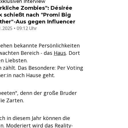
xklusiven Interview
rkliche Zombies": Désirée
k schießt nach "Promi Big
ther"-Aus gegen Influencer
1.2025 • 09:12 Uhr
iehen bekannte Persönlichkeiten
wachten Bereich - das
Haus
. Dort
n Liebsten.
zählt. Das Besondere: Per Voting
ner:in nach Hause geht.
beeten", denn der große Bruder
ie Zarten.
uch in diesem Jahr können die
. Moderiert wird das Reality-