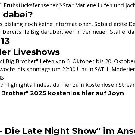
.1
Frühstücksfernsehen
"-Star
Marlene Lufen
und
Joc
 dabei?
s bislang noch keine Informationen. Sobald erste De
 bereits fleißig darüber, wer in der neuen Staffel da
 13
der Liveshows
mi Big Brother" liefen von 6. Oktober bis 20. Okto
twochs bis sonntags um 22:30 Uhr in SAT.1. Moderi
pp
.
d Highlights findest du hier zum kostenlosen Strea
 Brother" 2025 kostenlos hier auf Joyn
- Die Late Night Show" im Ans