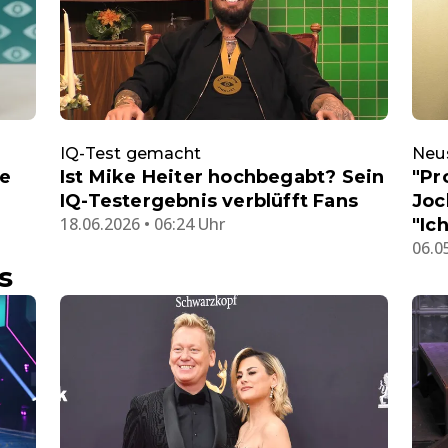
IQ-Test gemacht
Neus
le
Ist Mike Heiter hochbegabt? Sein
"Pr
IQ-Testergebnis verblüfft Fans
Joc
18.06.2026 • 06:24 Uhr
"Ic
06.0
s