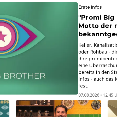
Erste Infos
"Promi Big 
Motto der 
bekanntge
Keller, Kanalisa
oder Rohbau - die
ihre prominenten
eine Überraschun
bereits in den St
Infos - auch das
fest.
07.08.2026 • 12:45 