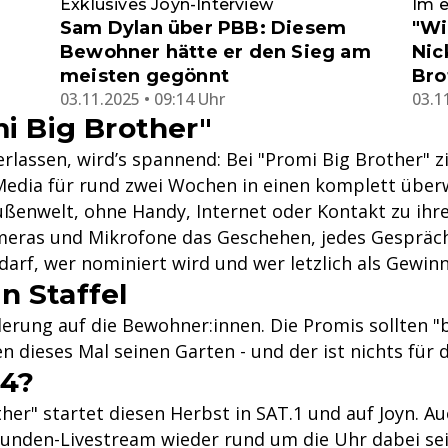
Exklusives Joyn-Interview
Im e
Sam Dylan über PBB: Diesem
"Wi
Bewohner hätte er den Sieg am
Nic
meisten gegönnt
Bro
03.11.2025 • 09:14 Uhr
03.1
mi Big Brother"
lassen, wird’s spannend: Bei "Promi Big Brother" z
Media für rund zwei Wochen in einen komplett über
ußenwelt, ohne Handy, Internet oder Kontakt zu ihre
ras und Mikrofone das Geschehen, jedes Gespräch 
darf, wer nominiert wird und wer letzlich als Gewin
n Staffel
erung auf die Bewohner:innen. Die Promis sollten "
 dieses Mal seinen Garten - und der ist nichts für d
14?
ther" startet diesen Herbst in SAT.1 und auf Joyn. A
tunden-Livestream wieder rund um die Uhr dabei sein