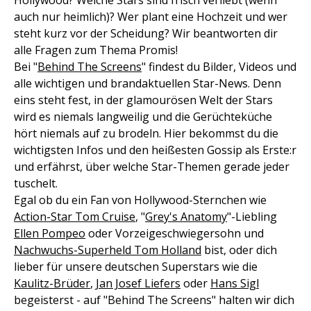
Hollywood? Welche Stars sind frisch verliebt (wenn
auch nur heimlich)? Wer plant eine Hochzeit und wer
steht kurz vor der Scheidung? Wir beantworten dir
alle Fragen zum Thema Promis!
Bei "
Behind The Screens
" findest du Bilder, Videos und
alle wichtigen und brandaktuellen Star-News. Denn
eins steht fest, in der glamourösen Welt der Stars
wird es niemals langweilig und die Gerüchteküche
hört niemals auf zu brodeln. Hier bekommst du die
wichtigsten Infos und den heißesten Gossip als Erste:r
und erfährst, über welche Star-Themen gerade jeder
tuschelt.
Egal ob du ein Fan von Hollywood-Sternchen wie
Action-Star Tom Cruise
, "
Grey's Anatomy
"-Liebling
Ellen Pompeo
oder Vorzeigeschwiegersohn und
Nachwuchs-Superheld Tom Holland
bist, oder dich
lieber für unsere deutschen Superstars wie die
Kaulitz-Brüder
,
Jan Josef Liefers
oder
Hans Sigl
begeisterst - auf "Behind The Screens" halten wir dich