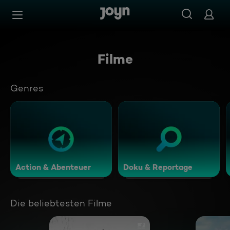
Zum Inhalt springen
Barrierefrei
Filme
Genres
Action & Abenteuer
Doku & Reportage
Die beliebtesten Filme