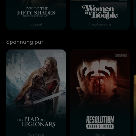
Inside the 50 Shades - Bekenntnisse der Lust
Women in Trouble
Spezial
Tragikomödie
Spannung pur
Der Pfad des Legionärs
Resolution – Cabin of D
Abenteuer
Horror