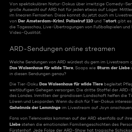
Von spektakulären Natur-Dokus über irrwitzige Comedy-Send
große Auswahl auf ARD hat für jeden etwas auf Lager. Mittle
im linearen Fernsehen. Diese kannst du jetzt auch im Livestr
Der Amsterdam-Krimi
Polizeiruf 110
atort
von
,
und T
gibt es
die Tagesschau, Live-Übertragungen von Fußballspielen und 
Video-Qualität.
ARD-Sendungen online streamen
Welche Sendungen von ARD würdest du gern im Livestream a
Das Waisenhaus für wilde Tiere
Sturm der Liebe
, Soaps wie
u
in diesen Sendungen genau?
Das Waisenhaus für wilde Tiere
Die Tier-Doku
begleitet Pfleg
weitläufigen Gehegen versorgen. Die dritte Staffel der ARD-
des Landes. Inmitten der grandiosen Landschaft helfen die Ti
Löwen und Leoparden. Wenn du dich für Tier-Dokus interess
Geheimnis der Lemminge
im Livestream auf Joyn anschauen
Fans von Telenovelas kommen auf der ARD ebenfalls auf ihr
Liebe
stehen die emotionalen Familiengeschichten des Person
Fürstenhof. Jede Folge der ARD-Show hat tragische Schicksal