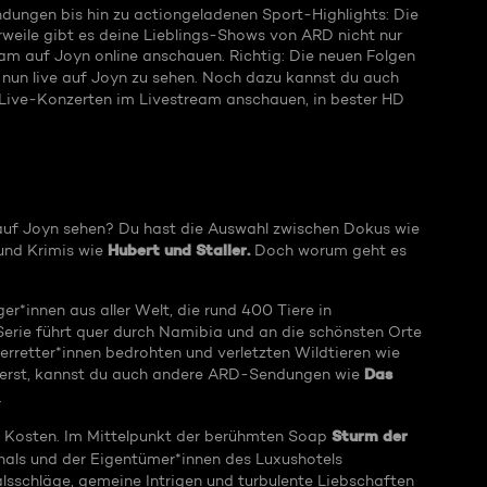
ungen bis hin zu actiongeladenen Sport-Highlights: Die
rweile gibt es deine Lieblings-Shows von ARD nicht nur
eam auf Joyn online anschauen. Richtig: Die neuen Folgen
 nun live auf Joyn zu sehen. Noch dazu kannst du auch
Live-Konzerten im Livestream anschauen, in bester HD
uf Joyn sehen? Du hast die Auswahl zwischen Dokus wie
Hubert und Staller.
nd Krimis wie
Doch worum geht es
er*innen aus aller Welt, die rund 400 Tiere in
Serie führt quer durch Namibia und an die schönsten Orte
erretter*innen bedrohten und verletzten Wildtieren wie
Das
ierst, kannst du auch andere ARD-Sendungen wie
.
Sturm der
e Kosten. Im Mittelpunkt der berühmten Soap
als und der Eigentümer*innen des Luxushotels
sschläge, gemeine Intrigen und turbulente Liebschaften