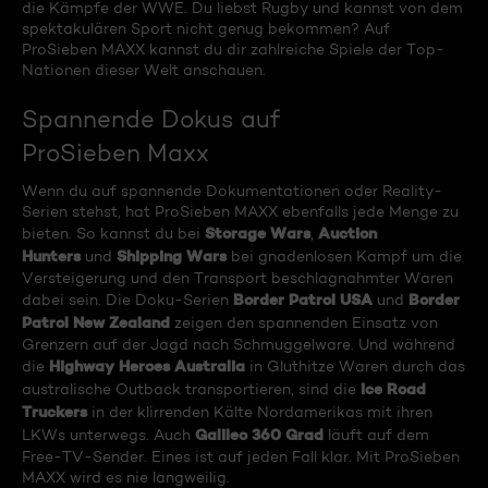
die Kämpfe der WWE. Du liebst Rugby und kannst von dem
spektakulären Sport nicht genug bekommen? Auf
ProSieben MAXX kannst du dir zahlreiche Spiele der Top-
Nationen dieser Welt anschauen.
Spannende Dokus auf
ProSieben Maxx
Wenn du auf spannende Dokumentationen oder Reality-
Serien stehst, hat ProSieben MAXX ebenfalls jede Menge zu
Storage Wars
Auction
bieten. So kannst du bei
,
Hunters
Shipping Wars
und
bei gnadenlosen Kampf um die
Versteigerung und den Transport beschlagnahmter Waren
Border Patrol USA
Border
dabei sein. Die Doku-Serien
und
Patrol New Zealand
zeigen den spannenden Einsatz von
Grenzern auf der Jagd nach Schmuggelware. Und während
Highway Heroes Australia
die
in Gluthitze Waren durch das
Ice Road
australische Outback transportieren, sind die
Truckers
in der klirrenden Kälte Nordamerikas mit ihren
Galileo 360 Grad
LKWs unterwegs. Auch
läuft auf dem
Free-TV-Sender. Eines ist auf jeden Fall klar. Mit ProSieben
MAXX wird es nie langweilig.