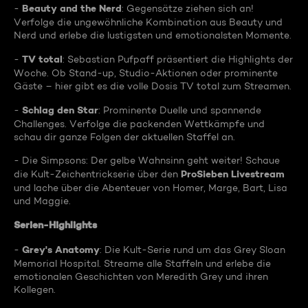
Beauty and the Nerd
-
: Gegensätze ziehen sich an!
Verfolge die ungewöhnliche Kombination aus Beauty und
Nerd und erlebe die lustigsten und emotionalsten Momente.
TV total
-
: Sebastian Pufpaff präsentiert die Highlights der
Woche. Ob Stand-up, Studio-Aktionen oder prominente
Gäste – hier gibt es die volle Dosis TV total zum Streamen.
Schlag den Star
-
: Prominente Duelle und spannende
Challenges. Verfolge die packenden Wettkämpfe und
schau dir ganze Folgen der aktuellen Staffel an.
- Die Simpsons: Der gelbe Wahnsinn geht weiter! Schaue
ProSieben Livestream
die Kult-Zeichentrickserie über den
und lache über die Abenteuer von Homer, Marge, Bart, Lisa
und Maggie.
Serien-Highlights
Grey's Anatomy
-
: Die Kult-Serie rund um das Grey Sloan
Memorial Hospital. Streame alle Staffeln und erlebe die
emotionalen Geschichten von Meredith Grey und ihren
Kollegen.