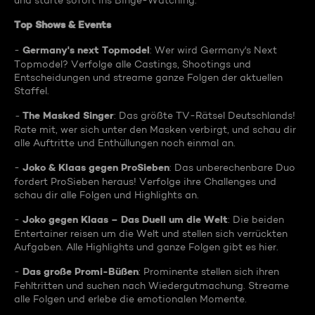
und starte sofort ins Binge-Watching:
Top Shows & Events
Germany's next Topmodel
-
: Wer wird Germany's Next
Topmodel? Verfolge alle Castings, Shootings und
Entscheidungen und streame ganze Folgen der aktuellen
Staffel.
The Masked Singer
-
: Das größte TV-Rätsel Deutschlands!
Rate mit, wer sich unter den Masken verbirgt, und schau dir
alle Auftritte und Enthüllungen noch einmal an.
Joko & Klaas gegen ProSieben
-
: Das unberechenbare Duo
fordert ProSieben heraus! Verfolge ihre Challenges und
schau dir alle Folgen und Highlights an.
Joko gegen Klaas – Das Duell um die Welt
-
: Die beiden
Entertainer reisen um die Welt und stellen sich verrückten
Aufgaben. Alle Highlights und ganze Folgen gibt es hier.
Das große Promi-Büßen
-
: Prominente stellen sich ihren
Fehltritten und suchen nach Wiedergutmachung. Streame
alle Folgen und erlebe die emotionalen Momente.