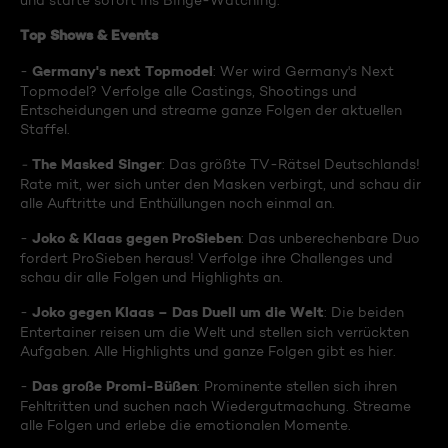
und starte sofort ins Binge-Watching:
Top Shows & Events
Germany's next Topmodel
-
: Wer wird Germany's Next
Topmodel? Verfolge alle Castings, Shootings und
Entscheidungen und streame ganze Folgen der aktuellen
Staffel.
The Masked Singer
-
: Das größte TV-Rätsel Deutschlands!
Rate mit, wer sich unter den Masken verbirgt, und schau dir
alle Auftritte und Enthüllungen noch einmal an.
Joko & Klaas gegen ProSieben
-
: Das unberechenbare Duo
fordert ProSieben heraus! Verfolge ihre Challenges und
schau dir alle Folgen und Highlights an.
Joko gegen Klaas – Das Duell um die Welt
-
: Die beiden
Entertainer reisen um die Welt und stellen sich verrückten
Aufgaben. Alle Highlights und ganze Folgen gibt es hier.
Das große Promi-Büßen
-
: Prominente stellen sich ihren
Fehltritten und suchen nach Wiedergutmachung. Streame
alle Folgen und erlebe die emotionalen Momente.