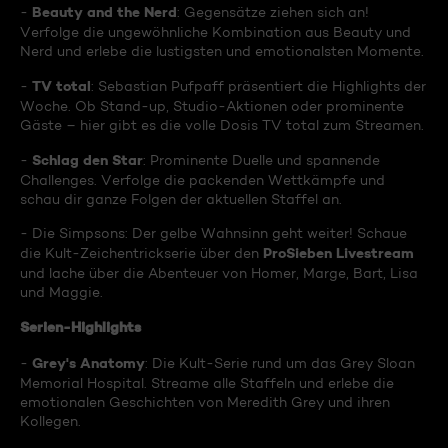
Beauty and the Nerd
-
: Gegensätze ziehen sich an!
Verfolge die ungewöhnliche Kombination aus Beauty und
Nerd und erlebe die lustigsten und emotionalsten Momente.
TV total
-
: Sebastian Pufpaff präsentiert die Highlights der
Woche. Ob Stand-up, Studio-Aktionen oder prominente
Gäste – hier gibt es die volle Dosis TV total zum Streamen.
Schlag den Star
-
: Prominente Duelle und spannende
Challenges. Verfolge die packenden Wettkämpfe und
schau dir ganze Folgen der aktuellen Staffel an.
- Die Simpsons: Der gelbe Wahnsinn geht weiter! Schaue
ProSieben Livestream
die Kult-Zeichentrickserie über den
und lache über die Abenteuer von Homer, Marge, Bart, Lisa
und Maggie.
Serien-Highlights
Grey's Anatomy
-
: Die Kult-Serie rund um das Grey Sloan
Memorial Hospital. Streame alle Staffeln und erlebe die
emotionalen Geschichten von Meredith Grey und ihren
Kollegen.