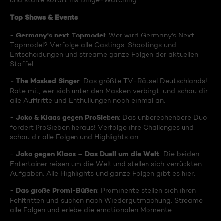
und starte sofort ins Binge-Watching:
Top Shows & Events
Germany's next Topmodel
-
: Wer wird Germany's Next
Topmodel? Verfolge alle Castings, Shootings und
Entscheidungen und streame ganze Folgen der aktuellen
Staffel.
The Masked Singer
-
: Das größte TV-Rätsel Deutschlands!
Rate mit, wer sich unter den Masken verbirgt, und schau dir
alle Auftritte und Enthüllungen noch einmal an.
Joko & Klaas gegen ProSieben
-
: Das unberechenbare Duo
fordert ProSieben heraus! Verfolge ihre Challenges und
schau dir alle Folgen und Highlights an.
Joko gegen Klaas – Das Duell um die Welt
-
: Die beiden
Entertainer reisen um die Welt und stellen sich verrückten
Aufgaben. Alle Highlights und ganze Folgen gibt es hier.
Das große Promi-Büßen
-
: Prominente stellen sich ihren
Fehltritten und suchen nach Wiedergutmachung. Streame
alle Folgen und erlebe die emotionalen Momente.