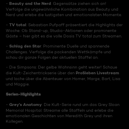
Beauty and the Nerd
-
: Gegensätze ziehen sich an!
Verfolge die ungewöhnliche Kombination aus Beauty und
Nerd und erlebe die lustigsten und emotionalsten Momente.
TV total
-
: Sebastian Pufpaff präsentiert die Highlights der
Woche. Ob Stand-up, Studio-Aktionen oder prominente
Gäste – hier gibt es die volle Dosis TV total zum Streamen.
Schlag den Star
-
: Prominente Duelle und spannende
Challenges. Verfolge die packenden Wettkämpfe und
schau dir ganze Folgen der aktuellen Staffel an.
- Die Simpsons: Der gelbe Wahnsinn geht weiter! Schaue
ProSieben Livestream
die Kult-Zeichentrickserie über den
und lache über die Abenteuer von Homer, Marge, Bart, Lisa
und Maggie.
Serien-Highlights
Grey's Anatomy
-
: Die Kult-Serie rund um das Grey Sloan
Memorial Hospital. Streame alle Staffeln und erlebe die
emotionalen Geschichten von Meredith Grey und ihren
Kollegen.