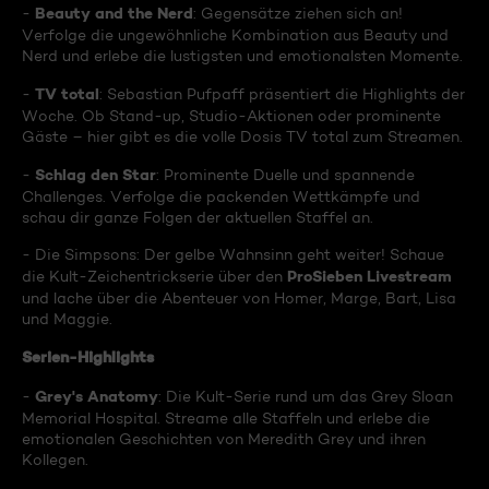
Beauty and the Nerd
-
: Gegensätze ziehen sich an!
Verfolge die ungewöhnliche Kombination aus Beauty und
Nerd und erlebe die lustigsten und emotionalsten Momente.
TV total
-
: Sebastian Pufpaff präsentiert die Highlights der
Woche. Ob Stand-up, Studio-Aktionen oder prominente
Gäste – hier gibt es die volle Dosis TV total zum Streamen.
Schlag den Star
-
: Prominente Duelle und spannende
Challenges. Verfolge die packenden Wettkämpfe und
schau dir ganze Folgen der aktuellen Staffel an.
- Die Simpsons: Der gelbe Wahnsinn geht weiter! Schaue
ProSieben Livestream
die Kult-Zeichentrickserie über den
und lache über die Abenteuer von Homer, Marge, Bart, Lisa
und Maggie.
Serien-Highlights
Grey's Anatomy
-
: Die Kult-Serie rund um das Grey Sloan
Memorial Hospital. Streame alle Staffeln und erlebe die
emotionalen Geschichten von Meredith Grey und ihren
Kollegen.