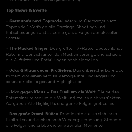
und starte sofort ins Binge-Watching:
Top Shows & Events
Germany's next Topmodel
-
: Wer wird Germany's Next
Topmodel? Verfolge alle Castings, Shootings und
Entscheidungen und streame ganze Folgen der aktuellen
Staffel.
The Masked Singer
-
: Das größte TV-Rätsel Deutschlands!
Rate mit, wer sich unter den Masken verbirgt, und schau dir
alle Auftritte und Enthüllungen noch einmal an.
Joko & Klaas gegen ProSieben
-
: Das unberechenbare Duo
fordert ProSieben heraus! Verfolge ihre Challenges und
schau dir alle Folgen und Highlights an.
Joko gegen Klaas – Das Duell um die Welt
-
: Die beiden
Entertainer reisen um die Welt und stellen sich verrückten
Aufgaben. Alle Highlights und ganze Folgen gibt es hier.
Das große Promi-Büßen
-
: Prominente stellen sich ihren
Fehltritten und suchen nach Wiedergutmachung. Streame
alle Folgen und erlebe die emotionalen Momente.