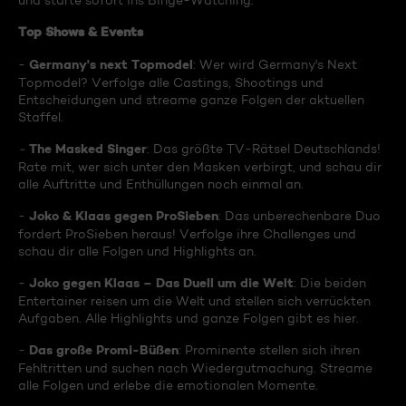
und starte sofort ins Binge-Watching:
Top Shows & Events
Germany's next Topmodel
-
: Wer wird Germany's Next
Topmodel? Verfolge alle Castings, Shootings und
Entscheidungen und streame ganze Folgen der aktuellen
Staffel.
The Masked Singer
-
: Das größte TV-Rätsel Deutschlands!
Rate mit, wer sich unter den Masken verbirgt, und schau dir
alle Auftritte und Enthüllungen noch einmal an.
Joko & Klaas gegen ProSieben
-
: Das unberechenbare Duo
fordert ProSieben heraus! Verfolge ihre Challenges und
schau dir alle Folgen und Highlights an.
Joko gegen Klaas – Das Duell um die Welt
-
: Die beiden
Entertainer reisen um die Welt und stellen sich verrückten
Aufgaben. Alle Highlights und ganze Folgen gibt es hier.
Das große Promi-Büßen
-
: Prominente stellen sich ihren
Fehltritten und suchen nach Wiedergutmachung. Streame
alle Folgen und erlebe die emotionalen Momente.