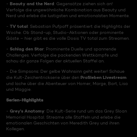
Beauty and the Nerd
-
: Gegensätze ziehen sich an!
Verfolge die ungewöhnliche Kombination aus Beauty und
Nerd und erlebe die lustigsten und emotionalsten Momente.
TV total
-
: Sebastian Pufpaff präsentiert die Highlights der
Woche. Ob Stand-up, Studio-Aktionen oder prominente
Gäste – hier gibt es die volle Dosis TV total zum Streamen.
Schlag den Star
-
: Prominente Duelle und spannende
Challenges. Verfolge die packenden Wettkämpfe und
schau dir ganze Folgen der aktuellen Staffel an.
- Die Simpsons: Der gelbe Wahnsinn geht weiter! Schaue
ProSieben Livestream
die Kult-Zeichentrickserie über den
und lache über die Abenteuer von Homer, Marge, Bart, Lisa
und Maggie.
Serien-Highlights
Grey's Anatomy
-
: Die Kult-Serie rund um das Grey Sloan
Memorial Hospital. Streame alle Staffeln und erlebe die
emotionalen Geschichten von Meredith Grey und ihren
Kollegen.