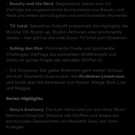
Beauty and the Nerd
-
: Gegensätze ziehen sich an!
Verfolge die ungewöhnliche Kombination aus Beauty und
Nerd und erlebe die lustigsten und emotionalsten Momente.
TV total
-
: Sebastian Pufpaff präsentiert die Highlights der
Woche. Ob Stand-up, Studio-Aktionen oder prominente
Gäste – hier gibt es die volle Dosis TV total zum Streamen.
Schlag den Star
-
: Prominente Duelle und spannende
Challenges. Verfolge die packenden Wettkämpfe und
schau dir ganze Folgen der aktuellen Staffel an.
- Die Simpsons: Der gelbe Wahnsinn geht weiter! Schaue
ProSieben Livestream
die Kult-Zeichentrickserie über den
und lache über die Abenteuer von Homer, Marge, Bart, Lisa
und Maggie.
Serien-Highlights
Grey's Anatomy
-
: Die Kult-Serie rund um das Grey Sloan
Memorial Hospital. Streame alle Staffeln und erlebe die
emotionalen Geschichten von Meredith Grey und ihren
Kollegen.