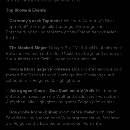
und starte sofort ins Binge-Watching:
Top Shows & Events
Germany's next Topmodel
-
: Wer wird Germany's Next
Topmodel? Verfolge alle Castings, Shootings und
Entscheidungen und streame ganze Folgen der aktuellen
Staffel.
The Masked Singer
-
: Das größte TV-Rätsel Deutschlands!
Rate mit, wer sich unter den Masken verbirgt, und schau dir
alle Auftritte und Enthüllungen noch einmal an.
Joko & Klaas gegen ProSieben
-
: Das unberechenbare Duo
fordert ProSieben heraus! Verfolge ihre Challenges und
schau dir alle Folgen und Highlights an.
Joko gegen Klaas – Das Duell um die Welt
-
: Die beiden
Entertainer reisen um die Welt und stellen sich verrückten
Aufgaben. Alle Highlights und ganze Folgen gibt es hier.
Das große Promi-Büßen
-
: Prominente stellen sich ihren
Fehltritten und suchen nach Wiedergutmachung. Streame
alle Folgen und erlebe die emotionalen Momente.