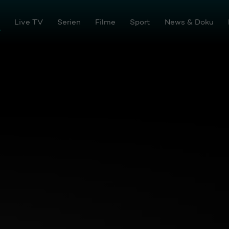
tream
Live TV
Serien
Filme
Sport
News & Doku