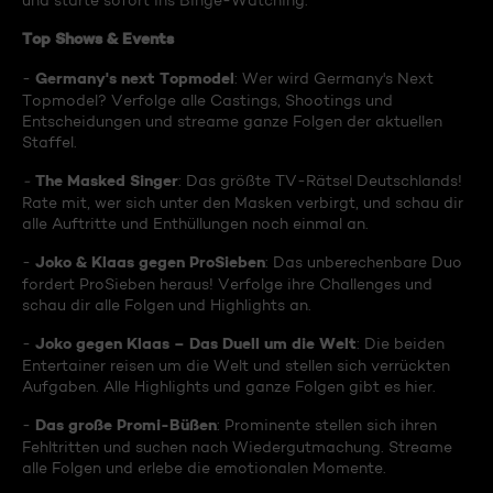
und starte sofort ins Binge-Watching:
Top Shows & Events
Germany's next Topmodel
-
: Wer wird Germany's Next
Topmodel? Verfolge alle Castings, Shootings und
Entscheidungen und streame ganze Folgen der aktuellen
Staffel.
The Masked Singer
-
: Das größte TV-Rätsel Deutschlands!
Rate mit, wer sich unter den Masken verbirgt, und schau dir
alle Auftritte und Enthüllungen noch einmal an.
Joko & Klaas gegen ProSieben
-
: Das unberechenbare Duo
fordert ProSieben heraus! Verfolge ihre Challenges und
schau dir alle Folgen und Highlights an.
Joko gegen Klaas – Das Duell um die Welt
-
: Die beiden
Entertainer reisen um die Welt und stellen sich verrückten
Aufgaben. Alle Highlights und ganze Folgen gibt es hier.
Das große Promi-Büßen
-
: Prominente stellen sich ihren
Fehltritten und suchen nach Wiedergutmachung. Streame
alle Folgen und erlebe die emotionalen Momente.