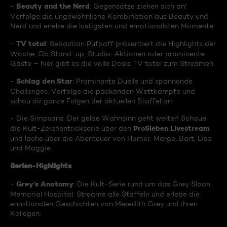
Beauty and the Nerd
-
: Gegensätze ziehen sich an!
Verfolge die ungewöhnliche Kombination aus Beauty und
Nerd und erlebe die lustigsten und emotionalsten Momente.
TV total
-
: Sebastian Pufpaff präsentiert die Highlights der
Woche. Ob Stand-up, Studio-Aktionen oder prominente
Gäste – hier gibt es die volle Dosis TV total zum Streamen.
Schlag den Star
-
: Prominente Duelle und spannende
Challenges. Verfolge die packenden Wettkämpfe und
schau dir ganze Folgen der aktuellen Staffel an.
- Die Simpsons: Der gelbe Wahnsinn geht weiter! Schaue
ProSieben Livestream
die Kult-Zeichentrickserie über den
und lache über die Abenteuer von Homer, Marge, Bart, Lisa
und Maggie.
Serien-Highlights
Grey's Anatomy
-
: Die Kult-Serie rund um das Grey Sloan
Memorial Hospital. Streame alle Staffeln und erlebe die
emotionalen Geschichten von Meredith Grey und ihren
Kollegen.