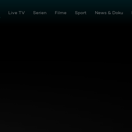
-Stream
Live TV
Serien
Filme
Sport
News & Doku