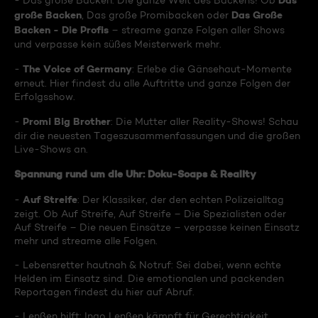
Das
- Das große Backen: Die ganze Welt des Backens! Ob
große Backen
Das Große
, Das große Promibacken oder
Backen - Die Profis
– streame ganze Folgen aller Shows
und verpasse kein süßes Meisterwerk mehr.
The Voice of Germany
-
: Erlebe die Gänsehaut-Momente
erneut. Hier findest du alle Auftritte und ganze Folgen der
Erfolgsshow.
Promi Big Brother
-
: Die Mutter aller Reality-Shows! Schau
dir die neuesten Tageszusammenfassungen und die großen
Live-Shows an.
Spannung rund um die Uhr: Doku-Soaps & Reality
Auf Streife
-
: Der Klassiker, der den echten Polizeialltag
zeigt. Ob Auf Streife, Auf Streife – Die Spezialisten oder
Auf Streife – Die neuen Einsätze – verpasse keinen Einsatz
mehr und streame alle Folgen.
- Lebensretter hautnah & Notruf: Sei dabei, wenn echte
Helden im Einsatz sind. Die emotionalen und packenden
Reportagen findest du hier auf Abruf.
- Lenßen hilft: Ingo Lenßen kämpft für Gerechtigkeit.