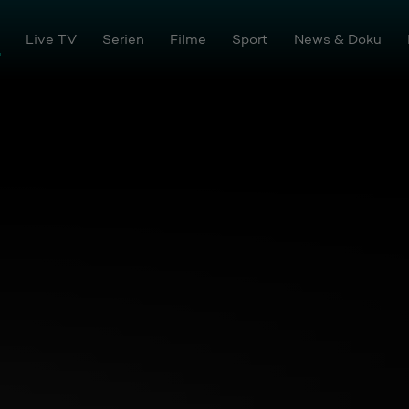
ream
Live TV
Serien
Filme
Sport
News & Doku