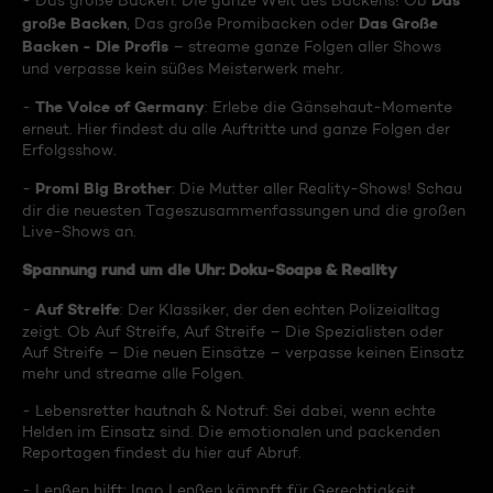
Das
- Das große Backen: Die ganze Welt des Backens! Ob
große Backen
Das Große
, Das große Promibacken oder
Backen - Die Profis
– streame ganze Folgen aller Shows
und verpasse kein süßes Meisterwerk mehr.
The Voice of Germany
-
: Erlebe die Gänsehaut-Momente
erneut. Hier findest du alle Auftritte und ganze Folgen der
Erfolgsshow.
Promi Big Brother
-
: Die Mutter aller Reality-Shows! Schau
dir die neuesten Tageszusammenfassungen und die großen
Live-Shows an.
Spannung rund um die Uhr: Doku-Soaps & Reality
Auf Streife
-
: Der Klassiker, der den echten Polizeialltag
zeigt. Ob Auf Streife, Auf Streife – Die Spezialisten oder
Auf Streife – Die neuen Einsätze – verpasse keinen Einsatz
mehr und streame alle Folgen.
- Lebensretter hautnah & Notruf: Sei dabei, wenn echte
Helden im Einsatz sind. Die emotionalen und packenden
Reportagen findest du hier auf Abruf.
- Lenßen hilft: Ingo Lenßen kämpft für Gerechtigkeit.