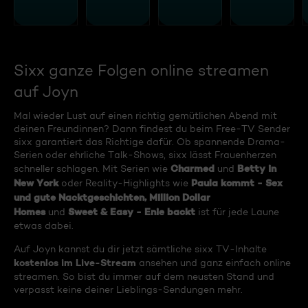
Sixx ganze Folgen online streamen
auf Joyn
Mal wieder Lust auf einen richtig gemütlichen Abend mit
deinen Freundinnen? Dann findest du beim Free-TV Sender
sixx garantiert das Richtige dafür. Ob spannende Drama-
Serien oder ehrliche Talk-Shows, sixx lässt Frauenherzen
Charmed
Betty in
schneller schlagen. Mit Serien wie
und
New York
Paula kommt - Sex
oder Reality-Highlights wie
und gute Nacktgeschichten, Million Dollar
Homes
Sweet & Easy - Enie backt
und
ist für jede Laune
etwas dabei.
Auf Joyn kannst du dir jetzt sämtliche sixx TV-Inhalte
kostenlos im Live-Stream
ansehen und ganz einfach online
streamen. So bist du immer auf dem neusten Stand und
verpasst keine deiner Lieblings-Sendungen mehr.