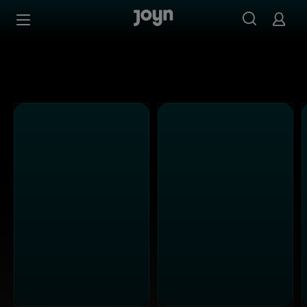
Alle sixx Sendungen bei Joyn | Mediathek & Live-Stream
Zum Inhalt springen
Barrierefrei