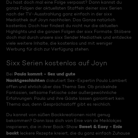
Du hast doch mal eine Folge verpasst? Dann kannst du
ganze Folgen der aktuellsten Staffeln deiner sixx Serien
nach der TV-Ausstrahlung ganz einfach in der sixx
Mediathek auf Joyn nachholen. Das Ganze natürlich
kostenlos. Doch hier findest du nicht nur die aktuellen
Highlights und die ganzen Folgen der sixx Formate. Stöbere
doch mal durch unsere sixx Sender Mediathek und entdecke
viele weitere Inhalte, die kostenlos und mit weniger
Werbung für dich zur Verfügung stehen.
Sixx Serien kostenlos auf Joyn
Paula kommt - Sex und gute
Bei
Nacktgeschichten
diskutiert Sex-Expertin Paula Lambert
offen und ehrlich über das Thema Sex. Ob prickelnde
Fantasien, seltsame Fetische oder außergewöhnliche
Erfahrungen. Paula und ihre Gäste lassen garantiert kein
Thema aus, denn Gesprächsstoff gibt es reichlich.
Du kannst von süßen Backkreationen nicht genug
bekommen? Dann lass dich von Enie van de Meiklokjes
Sweet & Easy - Enie
inspirieren, die in ihrer Back-Show
backt
leckere Rezepte kreiert, die du ganz einfach Zuhause