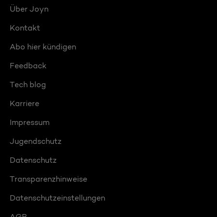
Über Joyn
Kontakt
Abo hier kündigen
Feedback
Tech blog
Karriere
Impressum
Jugendschutz
Datenschutz
Transparenzhinweise
Datenschutzeinstellungen
AGB