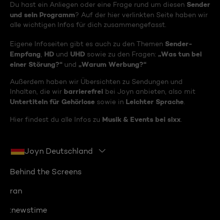
Sender
Du hast ein Anliegen oder eine Frage rund um diesen
und sein Programm
? Auf der hier verlinkten Seite haben wir
alle wichtigen Infos für dich zusammengefasst.
Sender-
Eigene Infoseiten gibt es auch zu den Themen
Empfang
HD
UHD
„Was tun bei
,
und
sowie zu den Fragen:
einer Störung?“
„Warum Werbung?“
und
Außerdem haben wir Übersichten zu Sendungen und
barrierefrei
Inhalten, die wir
bei Joyn anbieten, also mit
Untertiteln für Gehörlose
Leichter Sprache
sowie in
.
Musik & Events bei sixx
Hier findest du alle Infos zu
.
Joyn Deutschland
Behind the Screens
ran
:newstime