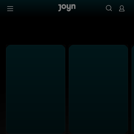
Alle sixx Sendungen bei Joyn | Mediathek & Live-Stream
Zum Inhalt springen
Barrierefrei