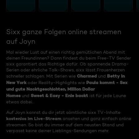
Sixx ganze Folgen online streamen
auf Joyn
Mal wieder Lust auf einen richtig gemütlichen Abend mit
deinen Freundinnen? Dann findest du beim Free-TV Sender
sixx garantiert das Richtige dafür. Ob spannende Drama-
Serien oder ehrliche Talk-Shows, sixx lässt Frauenherzen
Charmed
Betty in
schneller schlagen. Mit Serien wie
und
New York
Paula kommt - Sex
oder Reality-Highlights wie
und gute Nacktgeschichten, Million Dollar
Homes
Sweet & Easy - Enie backt
und
ist für jede Laune
etwas dabei.
Auf Joyn kannst du dir jetzt sämtliche sixx TV-Inhalte
kostenlos im Live-Stream
ansehen und ganz einfach online
streamen. So bist du immer auf dem neusten Stand und
verpasst keine deiner Lieblings-Sendungen mehr.