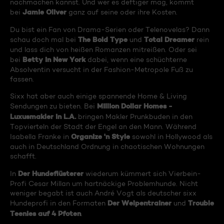
nachmachen kannst. Und wer es deftiger mag, kommt
Jamie Oliver
bei
ganz auf seine oder ihre Kosten.
Du bist ein Fan von Drama-Serien oder Telenovelas? Dann
The Bold Type
Total Dreamer
schau doch mal bei
und
rein
und lass dich von heißen Romanzen mitreißen. Oder sei
Betty in New York
bei
dabei, wenn eine schüchterne
Absolventin versucht in der Fashion-Metropole Fuß zu
fassen.
Sixx hat aber auch einige spannende Home & Living
Million Dollar Homes -
Sendungen zu bieten. Bei
Luxusmakler in L.A.
bringen Makler Prunkbuden in den
Topvierteln der Stadt der Engel an den Mann. Während
Organize 'n Style
Isabella Franke in
sowohl in Hollywood als
auch in Deutschland Ordnung in chaotischen Wohnungen
schafft.
Der Hundeflüsterer
In
wiederum kümmert sich Vierbein-
Profi Cesar Millan um hartnäckige Problemhunde. Nicht
weniger begabt ist auch André Vogt als deutscher sixx
Der Welpentrainer
Trouble
Hundeprofi in den Formaten
und
Teenies auf 4 Pfoten
.