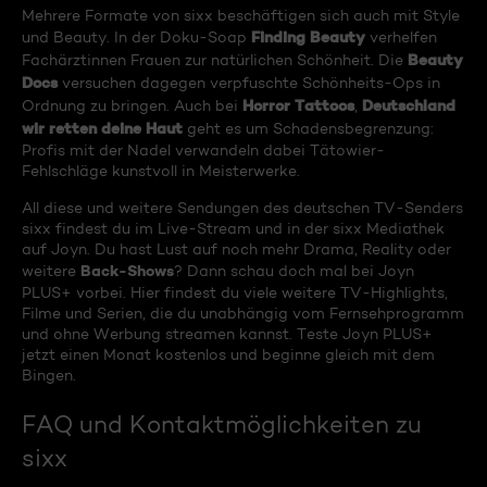
Mehrere Formate von sixx beschäftigen sich auch mit Style
Finding Beauty
und Beauty. In der Doku-Soap
verhelfen
Beauty
Fachärztinnen Frauen zur natürlichen Schönheit. Die
Docs
versuchen dagegen verpfuschte Schönheits-Ops in
Horror Tattoos
Deutschland
Ordnung zu bringen. Auch bei
,
wir retten deine Haut
geht es um Schadensbegrenzung:
Profis mit der Nadel verwandeln dabei Tätowier-
Fehlschläge kunstvoll in Meisterwerke.
All diese und weitere Sendungen des deutschen TV-Senders
sixx findest du im Live-Stream und in der sixx Mediathek
auf Joyn. Du hast Lust auf noch mehr Drama, Reality oder
Back-Shows
weitere
? Dann schau doch mal bei Joyn
PLUS+ vorbei. Hier findest du viele weitere TV-Highlights,
Filme und Serien, die du unabhängig vom Fernsehprogramm
und ohne Werbung streamen kannst. Teste Joyn PLUS+
jetzt einen Monat kostenlos und beginne gleich mit dem
Bingen.
FAQ und Kontaktmöglichkeiten zu
sixx