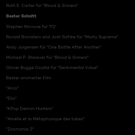
Ruth E. Carter für "Blood & Sinners"
Bester Schnitt
Stephen Mirrione für "F1"
Ronald Bronstein and Josh Safdie für "Marty Supreme"
Andy Jurgensen für "One Battle After Another"
Michael P. Shawver für "Blood & Sinners"
Olivier Bugge Coutté für "Sentimental Value"
Bester animierter Film
"Arco"
"Elio"
"KPop Demon Hunters"
"Amélie et la Métaphysique des tubes"
"Zoomania 2"