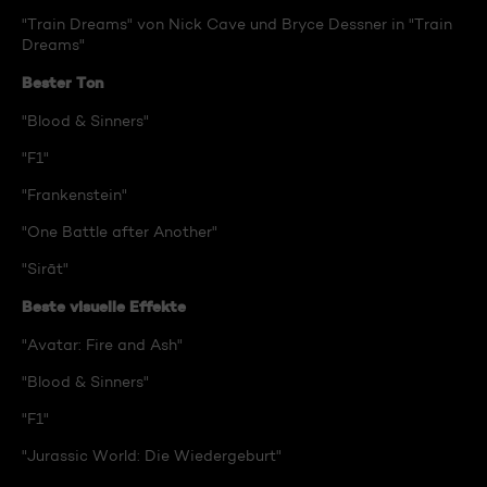
"Train Dreams" von Nick Cave und Bryce Dessner in "Train
Dreams"
Bester Ton
"Blood & Sinners"
"F1"
"Frankenstein"
"One Battle after Another"
"Sirāt"
Beste visuelle Effekte
"Avatar: Fire and Ash"
"Blood & Sinners"
"F1"
"Jurassic World: Die Wiedergeburt"