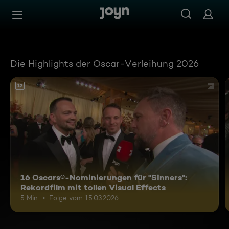
Oscars 2026 kostenlos im Livestream | Joyn
Zum Inhalt springen
Barrierefrei
Die Highlights der Oscar-Verleihung 2026
12
16 Oscars®-Nominierungen für "Sinners":
Rekordfilm mit tollen Visual Effects
5 Min.
Folge vom 15.03.2026