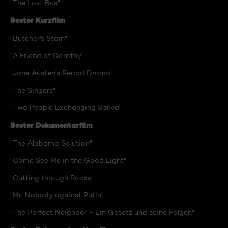
"The Lost Bus"
Bester Kurzfilm
"Butcher's Stain"
"A Friend of Dorothy"
"Jane Austen's Period Drama"
"The Singers"
"Two People Exchanging Saliva"
Bester Dokumentarfilm
"The Alabama Solution"
"Come See Me in the Good Light"
"Cutting through Rocks"
"Mr. Nobody against Putin"
"The Perfect Neighbor - Ein Gesetz und seine Folgen"