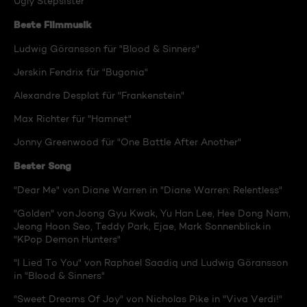
Ugly Stepsister"
Beste Filmmusik
Ludwig Göransson für "Blood & Sinners"
Jerskin Fendrix für "Bugonia"
Alexandre Desplat für "Frankenstein"
Max Richter für "Hamnet"
Jonny Greenwood für "One Battle After Another"
Bester Song
"Dear Me" von Diane Warren in "Diane Warren: Relentless"
"Golden" von Joong Gyu Kwak, Yu Han Lee, Hee Dong Nam,
Jeong Hoon Seo, Teddy Park, Ejae, Mark Sonnenblick in
"KPop Demon Hunters"
"I Lied To You" von Raphael Saadiq und Ludwig Göransson
in "Blood & Sinners"
"Sweet Dreams Of Joy" von Nicholas Pike in "Viva Verdi!"