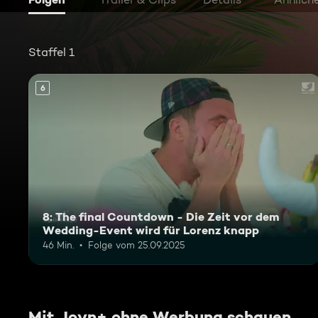
Staffel 1
6
8: The final Countdown - Die Zeit vor dem
Wedding-Event wird für Lorenz knapp
46 Min.
Folge vom 25.09.2025
Mit Joyn+ ohne Werbung schauen