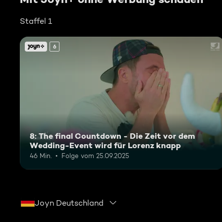
Staffel 1
6
8: The final Countdown - Die Zeit vor dem
Wedding-Event wird für Lorenz knapp
46 Min.
Folge vom 25.09.2025
Joyn Deutschland