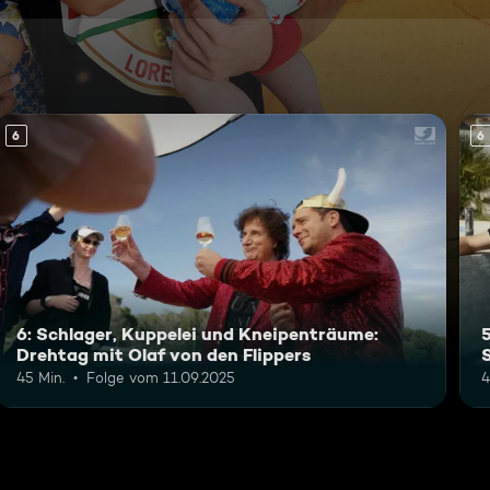
6
6
6: Schlager, Kuppelei und Kneipenträume:
Drehtag mit Olaf von den Flippers
45 Min.
Folge vom 11.09.2025
4