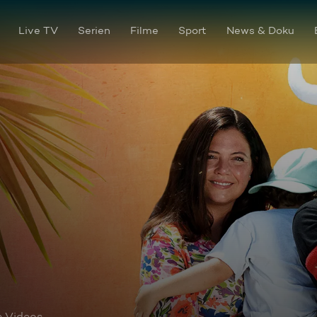
Live TV
Serien
Filme
Sport
News & Doku
er
e Videos