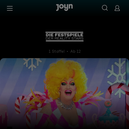
Zum Inhalt springen
Barrierefrei
Die Festspiele der Reality Sta
1 Staffel
Ab 12