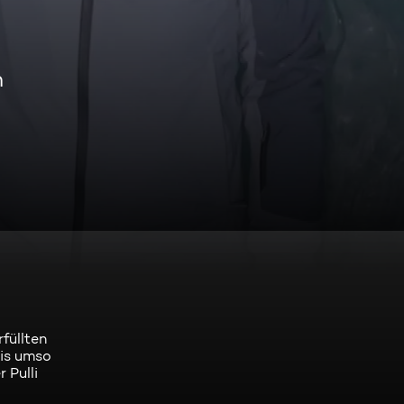
n
füllten
nis umso
 Pulli