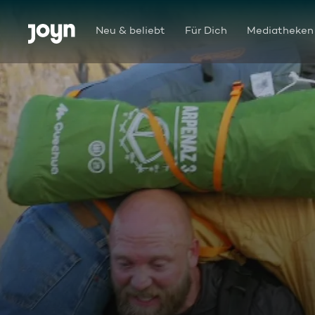
Zum Inhalt springen
Barrierefrei
Neu & beliebt
Für Dich
Mediatheken