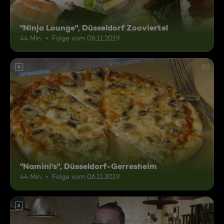
"Ninja Lounge", Düsseldorf Zooviertel
44 Min.
Folge vom 06.11.2019
6
"Namini's", Düsseldorf-Gerresheim
44 Min.
Folge vom 06.11.2019
6