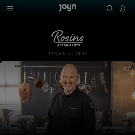
Zum Inhalt springen
Barrierefrei
Rosins Restaurants - Ein Ste
19 Staffeln
Ab 12