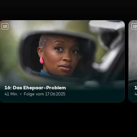
12
12
16: Das Ehepaar-Problem
41 Min.
Folge vom 17.06.2025
4