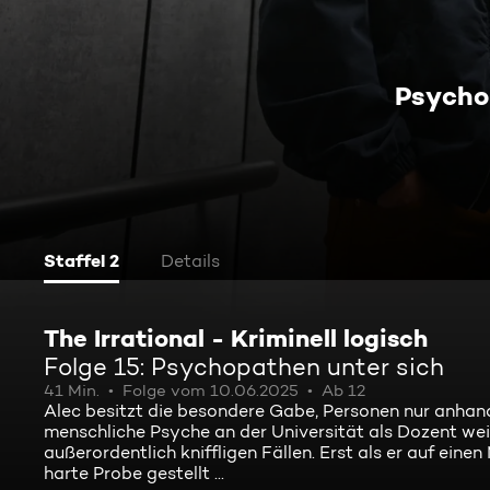
Psycho
Staffel 2
Details
The Irrational - Kriminell logisch
Folge 15: Psychopathen unter sich
41 Min.
Folge vom 10.06.2025
Ab 12
Alec besitzt die besondere Gabe, Personen nur anhand 
menschliche Psyche an der Universität als Dozent weit
außerordentlich kniffligen Fällen. Erst als er auf einen
harte Probe gestellt ...