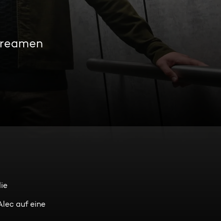
streamen
ie
Alec auf eine