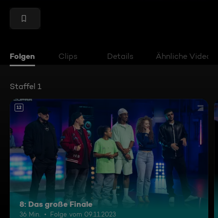
Folgen
Clips
Details
Ähnliche Videos
Staffel 1
12
8: Das große Finale
36 Min.
Folge vom 09.11.2023