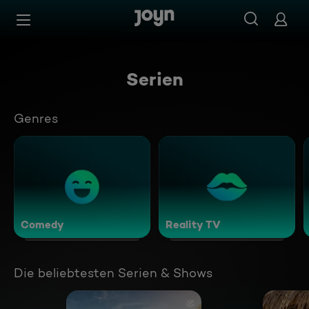
Zum Inhalt springen
Barrierefrei
Serien
Genres
Comedy
Reality TV
Die beliebtesten Serien & Shows