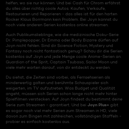
helfen, wo sie nur können. Und bei Cash für Chrom erfährst
du alles über richtig coole Autos. Kaufen, Verkaufe,
Restaurieren und Reparieren - das alles ist für den harten
Rocker Klaus Borrmann kein Problem. Bei Joyn kannst du
noch viele anderen Serien kostenlos online streamen.
Auch Publikumslieblinge, wie die medizinische Doku-Serie
Dr. Pimplepopper, Dr Emma oder Body Bizarre dürfen auf
Joyn nicht fehlen. Sind dir Science Fiction, Mystery und
Fantasy noch nicht fantastisch genug? Schau dir die Serien
kostenlos auf Joyn und jede Menge coole Anime-Serien an.
Guardian of the Sprit, Captain Tsubasa, Sailor Moon und
viele mehr warten darauf, von dir entdeckt zu werden.
Du siehst, die Zeiten sind vorbei, als Fernsehserien als
minderwertig galten und berühmte Schauspieler sich
weigerten, im TV aufzutreten. Was Budget und Qualität
angeht, müssen sich Serien schon lange nicht mehr hinter
Spielfilmen verstecken. Auf Joyn findest du bestimmt deine
Joyn Plus+
Serie zum Streamen - garantiert. Und bei
gibt
es sogar noch viel mehr Serien zum Streamen in HD, viele
davon zum Bingen mit zahlreichen, vollständigen Staffeln -
probier es einfach kostenlos aus.