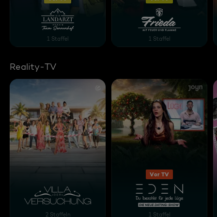
Die Landarztpraxis - Team Sonnenhof
Frieda - Mit Feuer und 
1 Staffel
1 Staffel
Reality-TV
Vor TV
Villa der Versuchung
Eden - Du bezahlst für j
2 Staffeln
1 Staffel