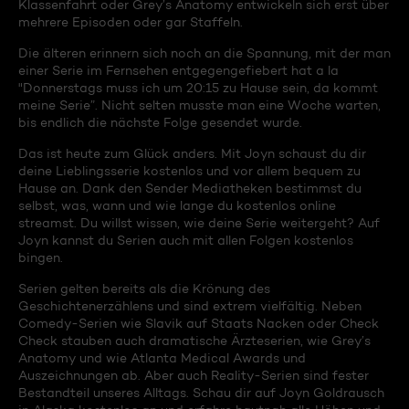
Klassenfahrt oder Grey’s Anatomy entwickeln sich erst über
mehrere Episoden oder gar Staffeln.
Die älteren erinnern sich noch an die Spannung, mit der man
einer Serie im Fernsehen entgegengefiebert hat a la
"Donnerstags muss ich um 20:15 zu Hause sein, da kommt
meine Serie”. Nicht selten musste man eine Woche warten,
bis endlich die nächste Folge gesendet wurde.
Das ist heute zum Glück anders. Mit Joyn schaust du dir
deine Lieblingsserie kostenlos und vor allem bequem zu
Hause an. Dank den Sender Mediatheken bestimmst du
selbst, was, wann und wie lange du kostenlos online
streamst. Du willst wissen, wie deine Serie weitergeht? Auf
Joyn kannst du Serien auch mit allen Folgen kostenlos
bingen.
Serien gelten bereits als die Krönung des
Geschichtenerzählens und sind extrem vielfältig. Neben
Comedy-Serien wie Slavik auf Staats Nacken oder Check
Check stauben auch dramatische Ärzteserien, wie Grey’s
Anatomy und wie Atlanta Medical Awards und
Auszeichnungen ab. Aber auch Reality-Serien sind fester
Bestandteil unseres Alltags. Schau dir auf Joyn Goldrausch