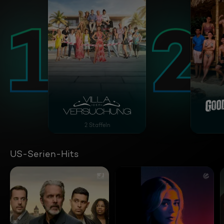
Villa der Versuchung
Good
2 Staffeln
US-Serien-Hits