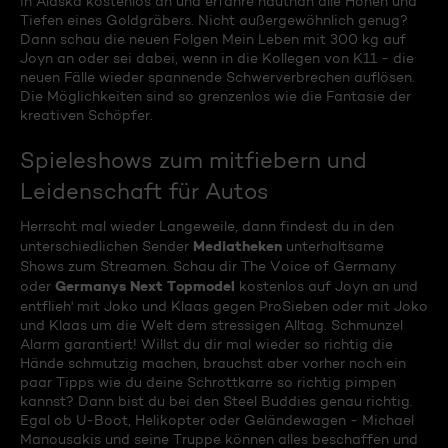
in Alaska kostenlos an und erfahre hautnah alle Höhen und
Tiefen eines Goldgräbers. Nicht außergewöhnlich genug?
Dann schau die neuen Folgen Mein Leben mit 300 kg auf
Joyn an oder sei dabei, wenn in die Kollegen von K11 - die
neuen Fälle wieder spannende Schwerverbrechen auflösen.
Die Möglichkeiten sind so grenzenlos wie die Fantasie der
kreativen Schöpfer.
Spieleshows zum mitfiebern und
Leidenschaft für Autos
Herrscht mal wieder Langeweile, dann findest du in den
Mediatheken
unterschiedlichen Sender
unterhaltsame
Shows zum Streamen. Schau dir The Voice of Germany
Germanys Next Topmodel
oder
kostenlos auf Joyn an und
entflieh' mit Joko und Klaas gegen ProSieben oder mit Joko
und Klaas um die Welt dem stressigen Alltag. Schmunzel
Alarm garantiert! Willst du dir mal wieder so richtig die
Hände schmutzig machen, brauchst aber vorher noch ein
paar Tipps wie du deine Schrottkarre so richtig pimpen
kannst? Dann bist du bei den Steel Buddies genau richtig.
Egal ob U-Boot, Helikopter oder Geländewagen - Michael
Manousakis und seine Truppe können alles beschaffen und