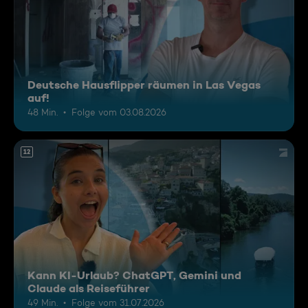
Deutsche Hausflipper räumen in Las Vegas
auf!
48 Min.
Folge vom 03.08.2026
12
Kann KI-Urlaub? ChatGPT, Gemini und
Claude als Reiseführer
49 Min.
Folge vom 31.07.2026