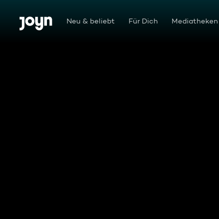
Zum Inhalt springen
Barrierefrei
Neu & beliebt
Für Dich
Mediatheken