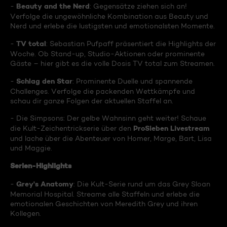
Beauty and the Nerd
-
: Gegensätze ziehen sich an!
Verfolge die ungewöhnliche Kombination aus Beauty und
Nerd und erlebe die lustigsten und emotionalsten Momente.
TV total
-
: Sebastian Pufpaff präsentiert die Highlights der
Woche. Ob Stand-up, Studio-Aktionen oder prominente
Gäste – hier gibt es die volle Dosis TV total zum Streamen.
Schlag den Star
-
: Prominente Duelle und spannende
Challenges. Verfolge die packenden Wettkämpfe und
schau dir ganze Folgen der aktuellen Staffel an.
- Die Simpsons: Der gelbe Wahnsinn geht weiter! Schaue
ProSieben Livestream
die Kult-Zeichentrickserie über den
und lache über die Abenteuer von Homer, Marge, Bart, Lisa
und Maggie.
Serien-Highlights
Grey's Anatomy
-
: Die Kult-Serie rund um das Grey Sloan
Memorial Hospital. Streame alle Staffeln und erlebe die
emotionalen Geschichten von Meredith Grey und ihren
Kollegen.