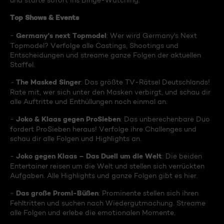
und starte sofort ins Binge-Watching:
Top Shows & Events
Germany's next Topmodel
-
: Wer wird Germany's Next
Topmodel? Verfolge alle Castings, Shootings und
Entscheidungen und streame ganze Folgen der aktuellen
Staffel.
The Masked Singer
-
: Das größte TV-Rätsel Deutschlands!
Rate mit, wer sich unter den Masken verbirgt, und schau dir
alle Auftritte und Enthüllungen noch einmal an.
Joko & Klaas gegen ProSieben
-
: Das unberechenbare Duo
fordert ProSieben heraus! Verfolge ihre Challenges und
schau dir alle Folgen und Highlights an.
Joko gegen Klaas – Das Duell um die Welt
-
: Die beiden
Entertainer reisen um die Welt und stellen sich verrückten
Aufgaben. Alle Highlights und ganze Folgen gibt es hier.
Das große Promi-Büßen
-
: Prominente stellen sich ihren
Fehltritten und suchen nach Wiedergutmachung. Streame
alle Folgen und erlebe die emotionalen Momente.