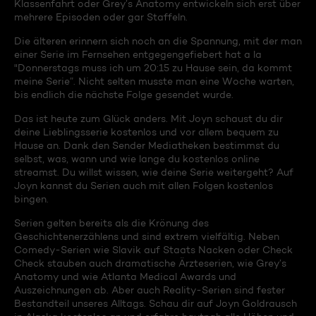
Klassenfahrt oder Grey’s Anatomy entwickeln sich erst über
mehrere Episoden oder gar Staffeln.
Die älteren erinnern sich noch an die Spannung, mit der man
einer Serie im Fernsehen entgegengefiebert hat a la
"Donnerstags muss ich um 20:15 zu Hause sein, da kommt
meine Serie”. Nicht selten musste man eine Woche warten,
bis endlich die nächste Folge gesendet wurde.
Das ist heute zum Glück anders. Mit Joyn schaust du dir
deine Lieblingsserie kostenlos und vor allem bequem zu
Hause an. Dank den Sender Mediatheken bestimmst du
selbst, was, wann und wie lange du kostenlos online
streamst. Du willst wissen, wie deine Serie weitergeht? Auf
Joyn kannst du Serien auch mit allen Folgen kostenlos
bingen.
Serien gelten bereits als die Krönung des
Geschichtenerzählens und sind extrem vielfältig. Neben
Comedy-Serien wie Slavik auf Staats Nacken oder Check
Check stauben auch dramatische Ärzteserien, wie Grey’s
Anatomy und wie Atlanta Medical Awards und
Auszeichnungen ab. Aber auch Reality-Serien sind fester
Bestandteil unseres Alltags. Schau dir auf Joyn Goldrausch