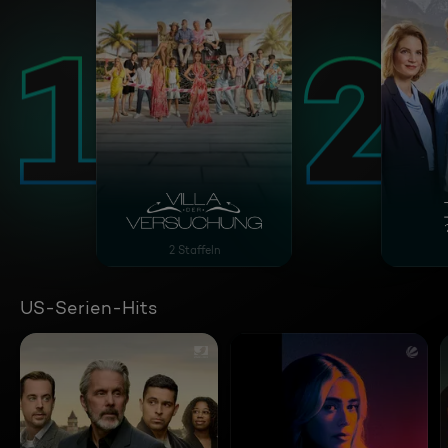
Villa der Versuchung
Die 
2 Staffeln
US-Serien-Hits