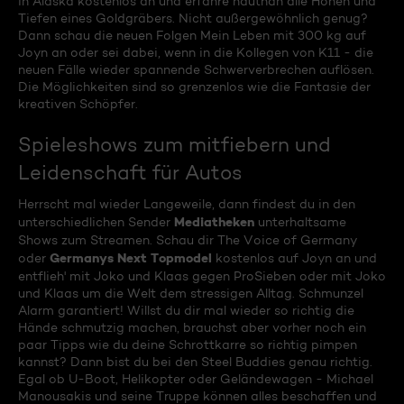
in Alaska kostenlos an und erfahre hautnah alle Höhen und
Tiefen eines Goldgräbers. Nicht außergewöhnlich genug?
Dann schau die neuen Folgen Mein Leben mit 300 kg auf
Joyn an oder sei dabei, wenn in die Kollegen von K11 - die
neuen Fälle wieder spannende Schwerverbrechen auflösen.
Die Möglichkeiten sind so grenzenlos wie die Fantasie der
kreativen Schöpfer.
Spieleshows zum mitfiebern und
Leidenschaft für Autos
Herrscht mal wieder Langeweile, dann findest du in den
Mediatheken
unterschiedlichen Sender
unterhaltsame
Shows zum Streamen. Schau dir The Voice of Germany
Germanys Next Topmodel
oder
kostenlos auf Joyn an und
entflieh' mit Joko und Klaas gegen ProSieben oder mit Joko
und Klaas um die Welt dem stressigen Alltag. Schmunzel
Alarm garantiert! Willst du dir mal wieder so richtig die
Hände schmutzig machen, brauchst aber vorher noch ein
paar Tipps wie du deine Schrottkarre so richtig pimpen
kannst? Dann bist du bei den Steel Buddies genau richtig.
Egal ob U-Boot, Helikopter oder Geländewagen - Michael
Manousakis und seine Truppe können alles beschaffen und