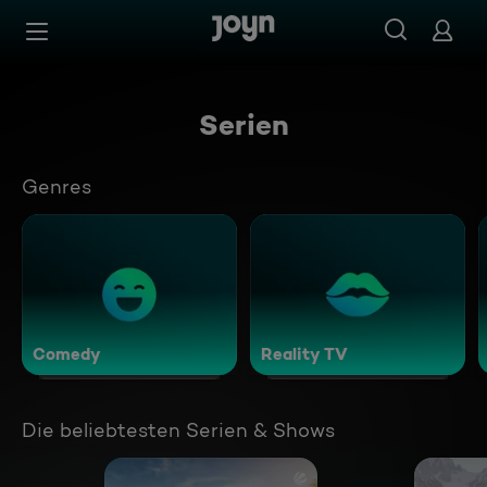
Zum Inhalt springen
Barrierefrei
Serien
Genres
Comedy
Reality TV
Die beliebtesten Serien & Shows