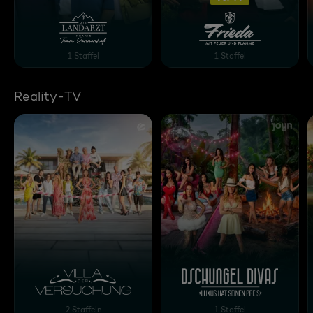
Die Landarztpraxis - Team Sonnenhof
Frieda - Mit Feuer und 
1 Staffel
1 Staffel
Reality-TV
Villa der Versuchung
Dschungel Divas - Luxus 
2 Staffeln
1 Staffel