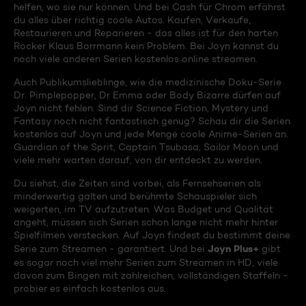
helfen, wo sie nur können. Und bei Cash für Chrom erfährst
du alles über richtig coole Autos. Kaufen, Verkaufe,
Restaurieren und Reparieren - das alles ist für den harten
Rocker Klaus Borrmann kein Problem. Bei Joyn kannst du
noch viele anderen Serien kostenlos online streamen.
Auch Publikumslieblinge, wie die medizinische Doku-Serie
Dr. Pimplepopper, Dr Emma oder Body Bizarre dürfen auf
Joyn nicht fehlen. Sind dir Science Fiction, Mystery und
Fantasy noch nicht fantastisch genug? Schau dir die Serien
kostenlos auf Joyn und jede Menge coole Anime-Serien an.
Guardian of the Sprit, Captain Tsubasa, Sailor Moon und
viele mehr warten darauf, von dir entdeckt zu werden.
Du siehst, die Zeiten sind vorbei, als Fernsehserien als
minderwertig galten und berühmte Schauspieler sich
weigerten, im TV aufzutreten. Was Budget und Qualität
angeht, müssen sich Serien schon lange nicht mehr hinter
Spielfilmen verstecken. Auf Joyn findest du bestimmt deine
Joyn Plus+
Serie zum Streamen - garantiert. Und bei
gibt
es sogar noch viel mehr Serien zum Streamen in HD, viele
davon zum Bingen mit zahlreichen, vollständigen Staffeln -
probier es einfach kostenlos aus.