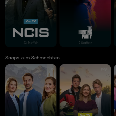
Vor TV
Navy CIS
Hunting Party - Die Mör
23 Staffeln
2 Staffeln
Soaps zum Schmachten
Vor TV