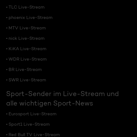
• TLC Live-Stream
• phoenix Live-Stream
• MTV Live-Stream
• nick Live-Stream
• KiKA Live-Stream
• WDR Live-Stream
• BR Live-Stream
• SWR Live-Stream
Sport-Sender im Live-Stream und
alle wichtigen Sport-News
• Eurosport Live-Stream
• Sport1 Live-Stream
• Red Bull TV Live-Stream