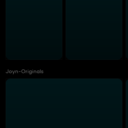
Joyn-Originals