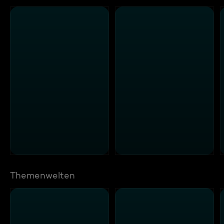
Themenwelten