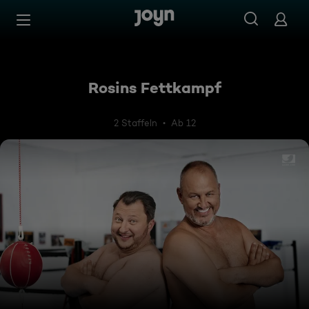
Zum Inhalt springen
Barrierefrei
Rosins Fettkampf
2 Staffeln
Ab 12