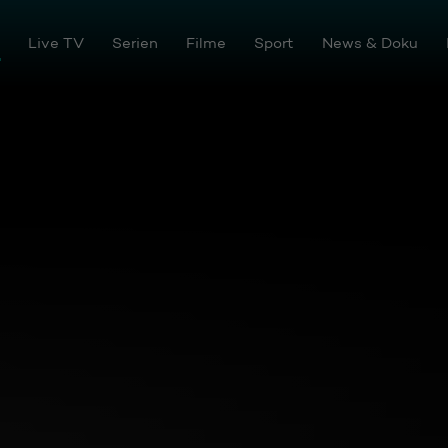
tream
Live TV
Serien
Filme
Sport
News & Doku