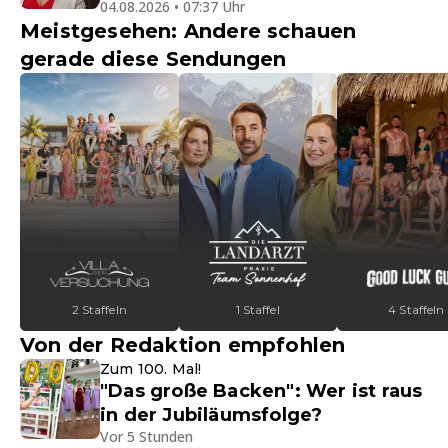
04.08.2026 • 07:37 Uhr
Meistgesehen: Andere schauen
gerade diese Sendungen
2 Staffeln
1 Staffel
4 Staffeln
Von der Redaktion empfohlen
Zum 100. Mal!
"Das große Backen": Wer ist raus
in der Jubiläumsfolge?
Vor 5 Stunden