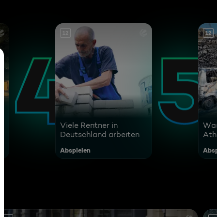
12
12
Viele Rentner in
Was
Deutschland arbeiten
Ath
Abspielen
Absp