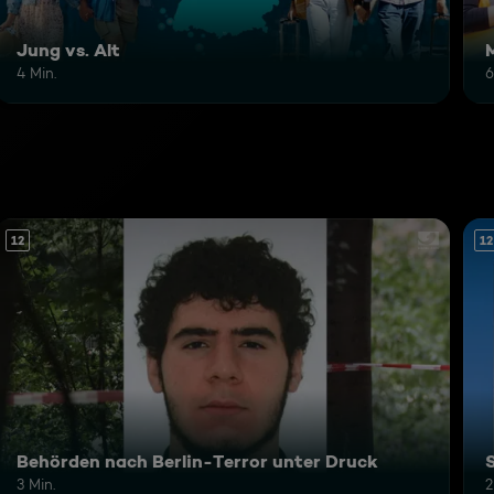
Jung vs. Alt
4 Min.
6
12
12
Behörden nach Berlin-Terror unter Druck
3 Min.
2