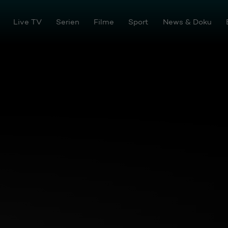
Joyn
Live TV
Serien
Filme
Sport
News & Doku