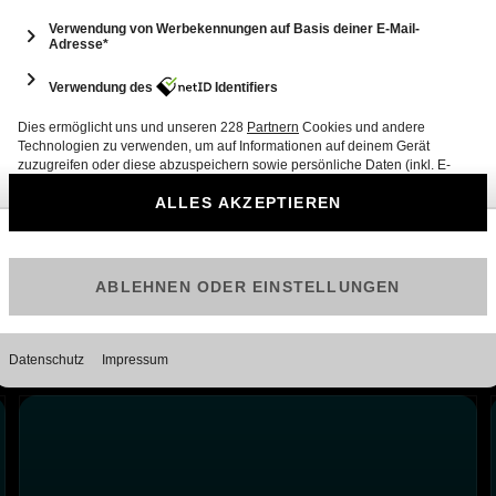
12
Hormus: Oman und Iran offenbar einig
1 Min.