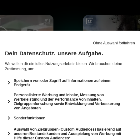
12
hockvideo:
Knast für "Letzte
ohnenangriff auf
Verteidigungswelle"
ilist
spielen
Abspielen