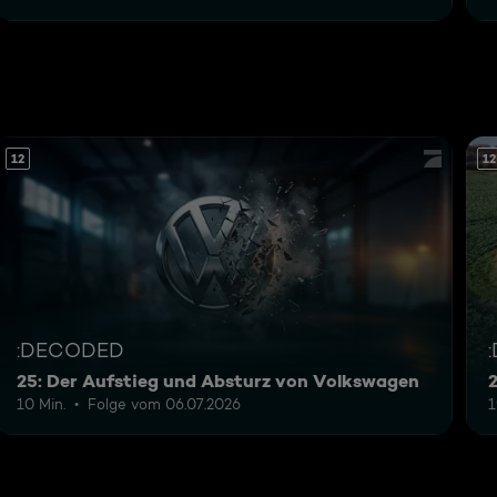
12
12
:DECODED
25: Der Aufstieg und Absturz von Volkswagen
10 Min.
Folge vom 06.07.2026
1