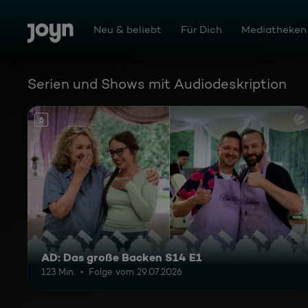
Joyn Mediathek - Serien, Filme & Live TV jederzeit stream
Zum Inhalt springen
Barrierefrei
Neu & beliebt
Für Dich
Mediatheken
Serien und Shows mit Audiodeskription
6
AD: Das große Backen S14 E1
123 Min.
Folge vom 29.07.2026