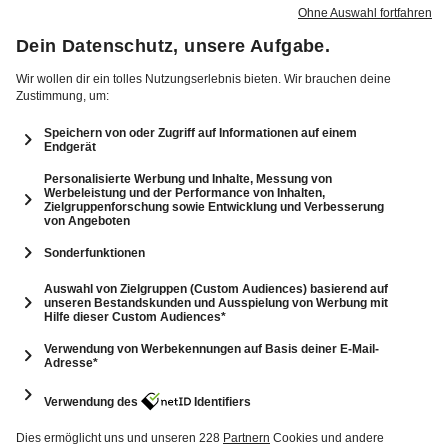
CHALLENGE
7: DGS: Challenge S2026 E07
29 Min.
Folge vom 29.06.2026
Vor TV
- Team Sonnenhof
Hunting Party - Die Mörderjagd
Das große Backen