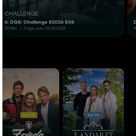
CHALLENGE
6: DGS: Challenge S2026 E06
29 Min.
Folge vom 01.06.2026
9
Vor TV
Vor TV
Frieda - Mit Feuer und Flamme
Die Landarztpraxis