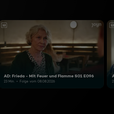
12
12
AD: Frieda - Mit Feuer und Flamme S01 E096
23 Min.
Folge vom 08.08.2026
2