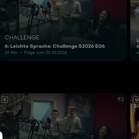
CHALLENGE
L
6: Leichte Sprache: Challenge S2026 E06
29 Min.
Folge vom 01.06.2026
4
0
12