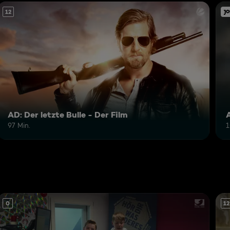
12
AD: Der letzte Bulle - Der Film
97 Min.
1
0
12