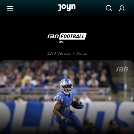
Zum Inhalt springen
Barrierefrei
NFL
3199 Videos
Ab 16