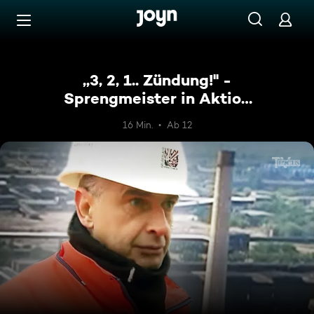
Zum Inhalt springen
Barrierefrei
,,3, 2, 1.. Zündung!'' -
Sprengmeister in Aktion
Classics
16 Min.
Ab 12