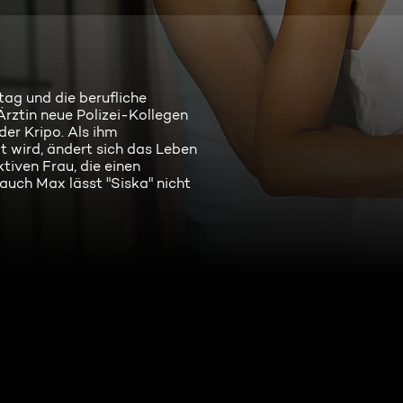
tag und die berufliche
Ärztin neue Polizei-Kollegen
der Kripo. Als ihm
 wird, ändert sich das Leben
tiven Frau, die einen
auch Max lässt "Siska" nicht