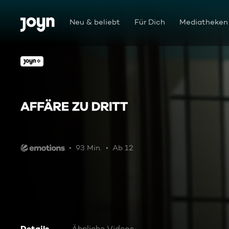
Zum Inhalt springen
Barrierefrei
Neu & beliebt
Für Dich
Mediatheken
Affäre zu dritt
93 Min.
Ab 12
Details
Ähnliche Videos