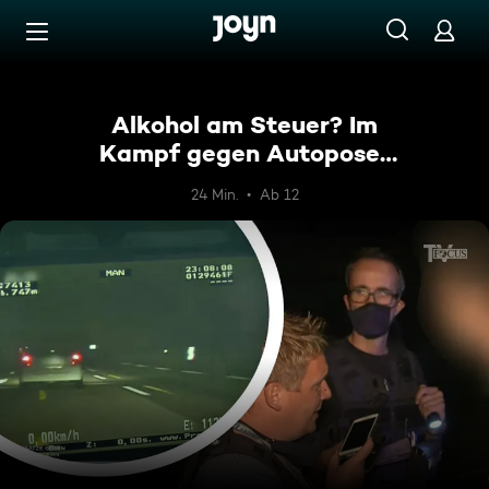
Zum Inhalt springen
Barrierefrei
Alkohol am Steuer? Im
Kampf gegen Autoposer
& Temposünder
24 Min.
Ab 12