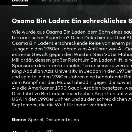
Osama Bin Laden: Ein schreckliches 
Wie wurde aus Osama Bin Laden, dem Sohn eines saudi
terroristisches Superhirn? Diese Doku hier auf Real S
Osama Bin Ladens erschreckende Reise von einem priv
Jungen in den 1950er Jahren zum Anführer von Al-Qa
extreme Gewalt gegen den Westen. Sein Vater Moha
Milliardär, dessen großer Reichtum Bin Laden hilft, ei
Sponsoren des internationalen Terrorismus zu werden
King Abdullah Aziz University in Jeddah in den 1970er 
und spielte in den 1980er Jahren eine bedeutende Rol
dem Kampf mit den Mudschaheddin gegen die sowjetis
Als die Amerikaner 1990 Saudi-Arabien besetzen, wen
Dies führt zu Bin Ladens mehrfachen Angriffen auf zivil
USA in den 1990er Jahren und zu den schrecklichen A
September, die die Welt für immer verändern.
Genre
:
Spezial, Dokumentation