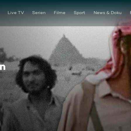
Live TV
Serien
Filme
Sport
News & Doku
rn