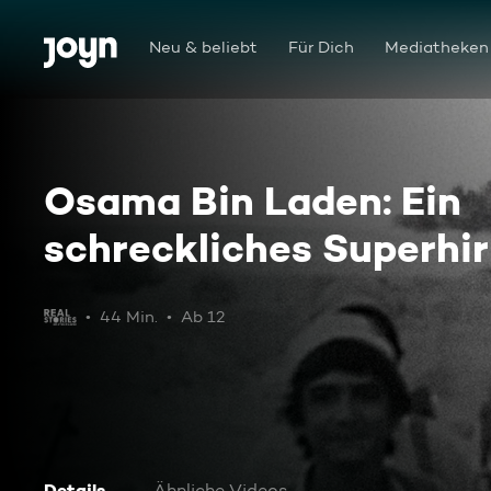
Zum Inhalt springen
Barrierefrei
Neu & beliebt
Für Dich
Mediatheken
Osama Bin Laden: Ein
schreckliches Superhi
44 Min.
Ab 12
Details
Ähnliche Videos