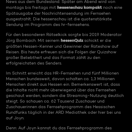
News aus dem Bundesland. Später am Abend wird von
hessenschau kompakt
montags bis freitags mit
noch eine
Spätausgabe der Nachrichtensendung im Fernsehen
ausgestrahlt. Die hessenschau ist die quotenstärkste
Sendung im Programm des hr-fernsehens.
Für den besonderen Rätselkick sorgte bis 2019 Moderator
hessenQuiz
Jörg Bombach. Mit seinem
schickt er die
größten Hessen-Kenner und Gewinner der Rateshow auf
Reisen. Bis heute erfreuen sich die Folgen der Quizshow
großer Beliebtheit und das Format zählt zu den
erfolgreichsten des Senders.
Im Schnitt erreicht das HR-Fernsehen rund fünf Millionen
Menschen bundesweit, davon schalten ca. 1,3 Millionen
Menschen direkt aus Hessen ein. Bemerkenswert ist, dass
die Inhalte nicht mehr überwiegend über das Fernsehen
geschaut werden, sondern die Streaming-Nutzung deutlich
steigt. So schauen ca. 62 Tausend Zuschauer und
Zuschauerinnen das Fernsehprogramm des Hessischen
Rundfunks täglich in der ARD Mediathek oder hier bei uns
auf Joyn.
Denn: Auf Joyn kannst du das Fernsehprogramm des