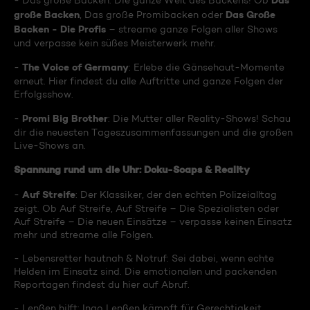
Das
- Das große Backen: Die ganze Welt des Backens! Ob
große Backen
Das Große
, Das große Promibacken oder
Backen - Die Profis
– streame ganze Folgen aller Shows
und verpasse kein süßes Meisterwerk mehr.
The Voice of Germany
-
: Erlebe die Gänsehaut-Momente
erneut. Hier findest du alle Auftritte und ganze Folgen der
Erfolgsshow.
Promi Big Brother
-
: Die Mutter aller Reality-Shows! Schau
dir die neuesten Tageszusammenfassungen und die großen
Live-Shows an.
Spannung rund um die Uhr: Doku-Soaps & Reality
Auf Streife
-
: Der Klassiker, der den echten Polizeialltag
zeigt. Ob Auf Streife, Auf Streife – Die Spezialisten oder
Auf Streife – Die neuen Einsätze – verpasse keinen Einsatz
mehr und streame alle Folgen.
- Lebensretter hautnah & Notruf: Sei dabei, wenn echte
Helden im Einsatz sind. Die emotionalen und packenden
Reportagen findest du hier auf Abruf.
- Lenßen hilft: Ingo Lenßen kämpft für Gerechtigkeit.