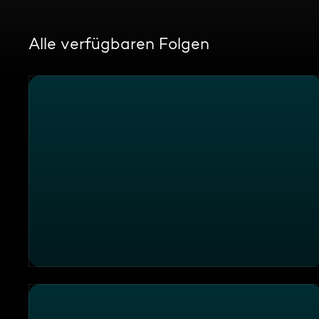
Alle verfügbaren Folgen
17:30 SAT.1 Live Hessen und Rheinland-Pfalz vom 29