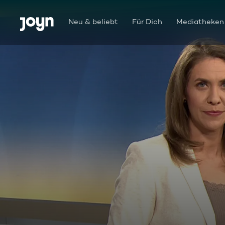
Zum Inhalt springen
Barrierefrei
Neu & beliebt
Für Dich
Mediatheken