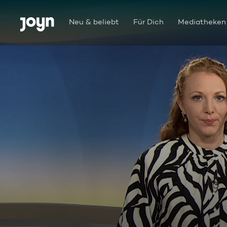
Zum Inhalt springen
Barrierefrei
Neu & beliebt
Für Dich
Mediatheken