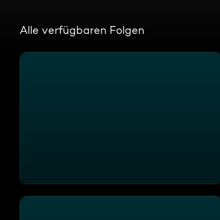
Alle verfügbaren Folgen
17:30 SAT.1 Live Hessen und Rheinland-Pfalz vom 29