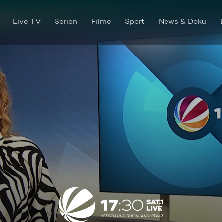
Live TV
Serien
Filme
Sport
News & Doku
17:30 SAT.1 Live Hessen und 